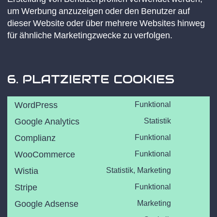
um Werbung anzuzeigen oder den Benutzer auf
dieser Website oder über mehrere Websites hinweg
für ähnliche Marketingzwecke zu verfolgen.
6. PLATZIERTE COOKIES
WordPress
Funktional
Consent
to
Google Analytics
Statistik
service
Consent
wordpress
to
Complianz
Funktional
service
Consent
google-
to
WooCommerce
Funktional
analytics
service
Consent
complianz
to
Wistia
Statistik, Marketing
service
Consent
woocomme
to
Stripe
Funktional
service
Consent
wistia
to
Google Adsense
Marketing
service
Consent
stripe
to