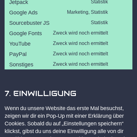
Jetpack
Statistik
service
Consent
google-
to
Google Ads
Marketing, Statistik
adsense
service
Consent
jetpack
to
Sourcebuster JS
Statistik
service
Consent
google-
to
Google Fonts
Zweck wird noch ermittelt
ads
service
Consent
sourcebust
to
YouTube
Zweck wird noch ermittelt
js
service
Consent
google-
to
PayPal
Zweck wird noch ermittelt
fonts
service
Consent
youtube
to
Sonstiges
Zweck wird noch ermittelt
service
Consent
paypal
to
service
sonstiges
7. EINWILLIGUNG
Wenn du unsere Website das erste Mal besuchst,
zeigen wir dir ein Pop-Up mit einer Erklärung über
Cookies. Sobald du auf „Einstellungen speichern“
klickst, gibst du uns deine Einwilligung alle von dir